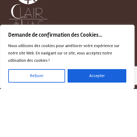
Demande de confirmation des Cookies...
Nous utilisons des cookies pour améliorer votre expérience sur
Vivez un moment hors du temps !
notre site Web. En navigant sur ce site, vous acceptez notre
utilisation des cookies !
Refuser
Accepter
Liens Utiles
À Propos
CGV
Contactez-Nous